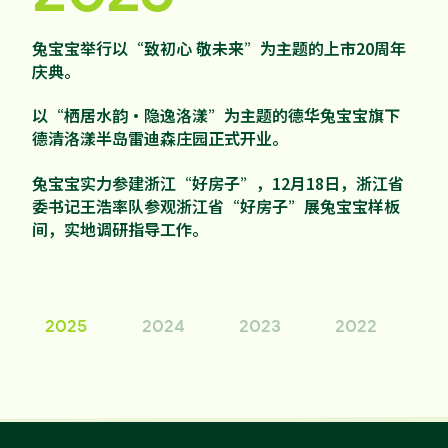
家配
品牌视频
大客户合作
违规投诉
兔宝宝举行以“致初心 敬未来”为主题的上市20周年
易装定制
庆典。
人事招聘
以“栖居水韵·隐逸洛漾”为主题的德华兔宝宝旗下
德清洛漾半岛雷迪森庄园正式开业。
基本信息
兔宝宝实力参建浙江“好房子”，12月18日，浙江省
委书记王浩率队参观浙江省“好房子”展兔宝宝样板
公司公告
间，实地调研指导工作。
公司治理
股票信息
2025
2024
2023
2022
2
互动交流