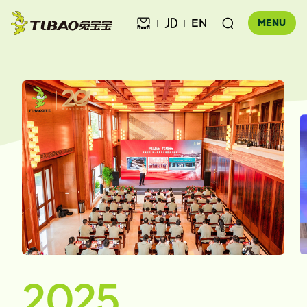
EN



MENU
健康饰材

健康家居
板材

公司介绍
科技木
全屋定制
企业文化
门店查询
胶粘材料
UNICO
发展历程
合作伙伴查询
工装产品
资讯中心
地板
品牌优势
防伪查询
知识百科
木门
2025
招商加盟
联系我们
售后服务