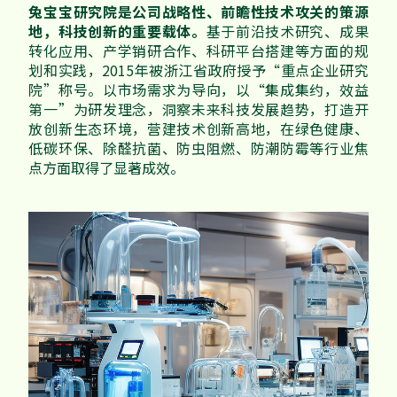
家配
品牌视频
兔宝宝研究院是公司战略性、前瞻性技术攻关的策源
大客户合作
地，科技创新的重要载体。
基于前沿技术研究、成果
违规投诉
转化应用、产学销研合作、科研平台搭建等方面的规
人事招聘
划和实践，2015年被浙江省政府授予“重点企业研究
院”称号。以市场需求为导向，以“集成集约，效益
第一”为研发理念，洞察未来科技发展趋势，打造开
放创新生态环境，营建技术创新高地，在绿色健康、
基本信息
低碳环保、除醛抗菌、防虫阻燃、防潮防霉等行业焦
点方面取得了显著成效。
公司公告
公司治理
股票信息
互动交流