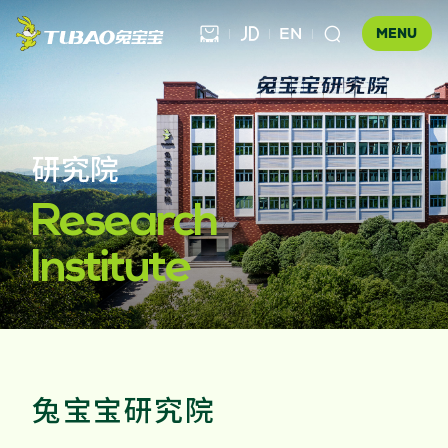
EN



MENU
健康饰材
研究院

健康家居
板材

Research
公司介绍
科技木
Institute
全屋定制
企业文化
门店查询
胶粘材料
UNICO
发展历程
合作伙伴查询
工装产品
资讯中心
地板
品牌优势
防伪查询
兔宝宝研究院
知识百科
木门
招商加盟
联系我们
售后服务