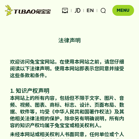
EN



MENU
法律声明
健康饰材

欢迎访问兔宝宝网站。在使用本网站之前，请您仔细
健康家居
板材

阅读以下法律声明。使用本网站即表示您同意并接受
公司介绍
这些条款和条件。
科技木
全屋定制
企业文化
门店查询
1. 知识产权声明
胶粘材料
本网站上的所有内容，包括但不限于文字、图片、音
UNICO
发展历程
频、视频、图表、商标、标志、设计、页面布局、数
合作伙伴查询
工装产品
资讯中心
据、软件等，均受《中华人民共和国著作权法》及其
地板
品牌优势
他相关法律法规的保护，除非另有明确说明，所有内
防伪查询
知识百科
容的知识产权均属于兔宝宝或相关权利人。
木门
招商加盟
联系我们
未经本网站或相关权利人书面同意，任何单位或个人
售后服务