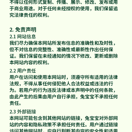
家配
不得以任何形式复制、传播、展示、修改、发布或用
品牌视频
大客户合作
于商业用途。对于任何未经授权的使用，我们保留追
违规投诉
究法律责任的权利。
人事招聘
2. 免责声明
2.1 网站信息
我们尽力确保本网站所发布信息的准确性和及时性，
基本信息
但不对信息的完整性、准确性或最新性作出任何保
证。我们保留在未经通知的情况下修改、更新或删除
本网站内容的权利。
公司公告
2.2 用户责任
公司治理
用户在访问和使用本网站时，须遵守所有适用的法律
法规，不得从事任何侵犯他人合法权益或违法的行
为。若用户的行为违反法律或本声明中的任何条款，
股票信息
由此产生的后果由用户自行承担，兔宝宝不承担任何
责任。
互动交流
2.3 外部链接
本网站可能包含到其他网站的链接，兔宝宝对外部网
站的内容和隐私政策不承担任何责任。用户通过链接
访问其他网站时，应自行判断其内容的安全性和适用