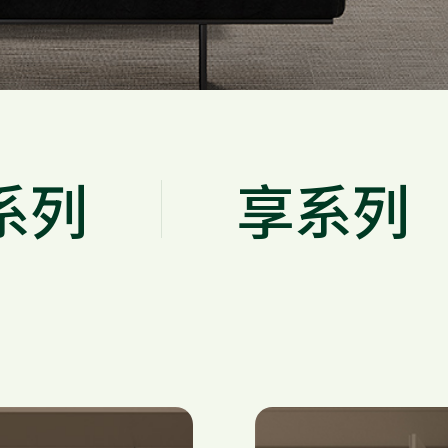
系列
享系列
UNICO
地板