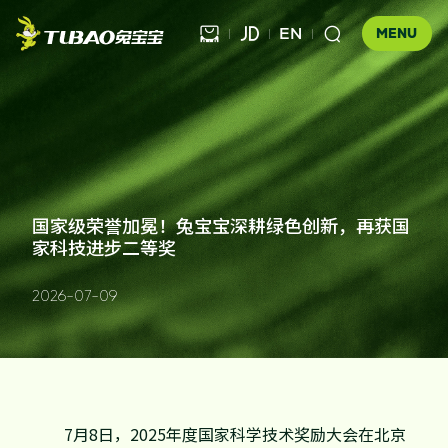
EN



MENU
健康饰材

健康家居
板材

公司介绍
国家级荣誉加冕！兔宝宝深耕绿色创新，再获国
家科技进步二等奖
科技木
全屋定制
企业文化
门店查询
胶粘材料
2026-07-09
UNICO
发展历程
合作伙伴查询
工装产品
资讯中心
地板
品牌优势
防伪查询
知识百科
木门
招商加盟
联系我们
7月8日，2025年度国家科学技术奖励大会在北京
售后服务