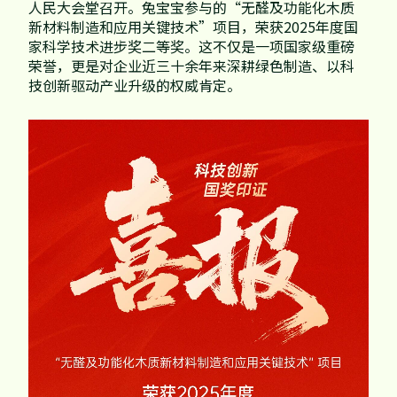
家配
品牌视频
人民大会堂召开。兔宝宝参与的“无醛及功能化木质
大客户合作
新材料制造和应用关键技术”项目，荣获2025年度国
违规投诉
家科学技术进步奖二等奖。这不仅是一项国家级重磅
人事招聘
荣誉，更是对企业近三十余年来深耕绿色制造、以科
技创新驱动产业升级的权威肯定。
基本信息
公司公告
公司治理
股票信息
互动交流