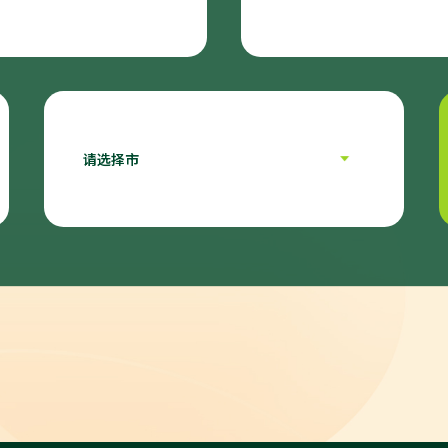
请选择市
