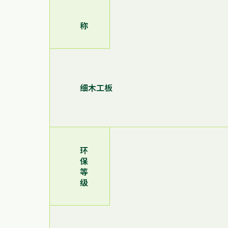
称
细木工板
环
保
等
级