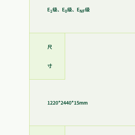
E
级、E
级、E
级
1
0
NF
尺
寸
1220*2440*15mm