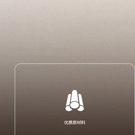
品牌视频
大客户合作
违规投诉
人事招聘

优质原材料