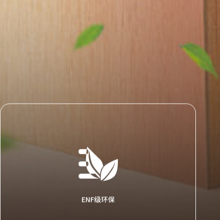

ENF级环保