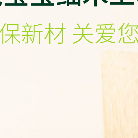
保新材 关爱