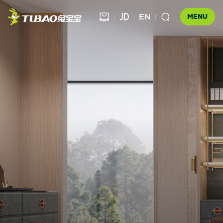
EN



MENU
健康饰材

健康家居
板材

公司介绍
科技木
全屋定制
企业文化
门店查询
胶粘材料
UNICO
发展历程
合作伙伴查询
工装产品
资讯中心
地板
品牌优势
防伪查询
知识百科
木门
招商加盟
联系我们
售后服务