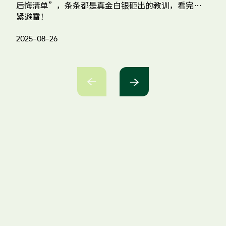
后悔清单”，条条都是真金白银砸出的教训，看完赶
好
紧避雷！
2025-08-26
20



免费预约