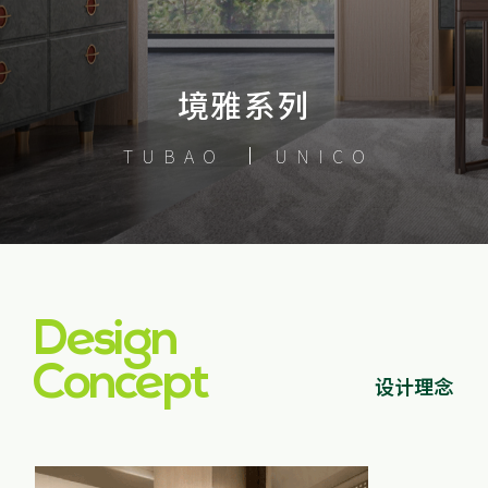
家配
品牌视频
大客户合作
违规投诉
人事招聘
境雅系列
TUBAO
UNICO
基本信息
公司公告
公司治理
Design
股票信息
Concept
设计理念
互动交流