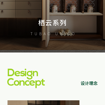
家配
品牌视频
大客户合作
违规投诉
人事招聘
栖云系列
TUBAO UNICO
基本信息
公司公告
公司治理
Design
股票信息
Concept
设计理念
互动交流