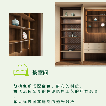

茶室间
胡 桃 色 系 搭 配 金 色 、 麻 布 的 材 质 、
古 代 流 传 至 今 的 榫 卯 结 构 工 艺 的 巧 妙 结 合
、
辅 以 祥 云 图 案 雕 刻 的 透 光 背 板