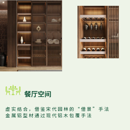

餐厅空间
虚 实 结 合 ， 借 鉴 宋 代 园 林 的 “ 借 景 ” 手 法
金 属 铝 型 材 通 过 现 代 铝 木 包 覆 手 法