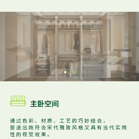

主卧空间
通 过 色 彩 、 材 质 、 工 艺 的 巧 妙 结 合 ，
营 造 出 既 符 合 宋 代 雅 致 风 格 又 具 有 当 代 实 用
性 的 视 觉 效 果 。