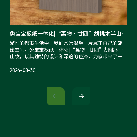
兔宝宝板纸一体化|“萬物·廿四”胡桃木半山纹，安享静谧好时光
繁忙的都市生活中，我们常常渴望一片属于自己的静
虽
谧空间。兔宝宝板纸一体化|“萬物·廿四”胡桃木半
大
山纹，以其独特的设计和深邃的色泽，为家带来了一
生
份宁静与和谐甘石胡桃木半山纹24112开放/东方/新中
留
式甘石色，色调如同山间清泉，低调雅致，清新而舒
未
2024-08-30
20
适。纹理顺畅柔和，规整大方，沉稳的色调搭配稳重
延
的纹路，如山丘溪流，自在美好。无论是装饰古典的
宝
东方庭院，还是搭配现代设计的空间，时刻凸显品质
兔
与内涵。花色应用｜24...
级

