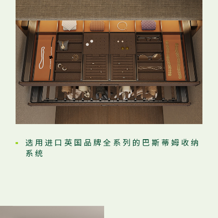
选 用 进 口 英 国 品 牌 全 系 列 的 巴 斯 蒂 姆 收 纳
系 统