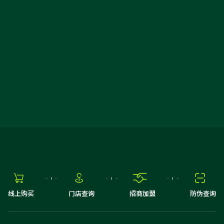

免费预约
请选择省
请选择市
抢先报名






线上购买
门店查询
招商加盟
防伪查询