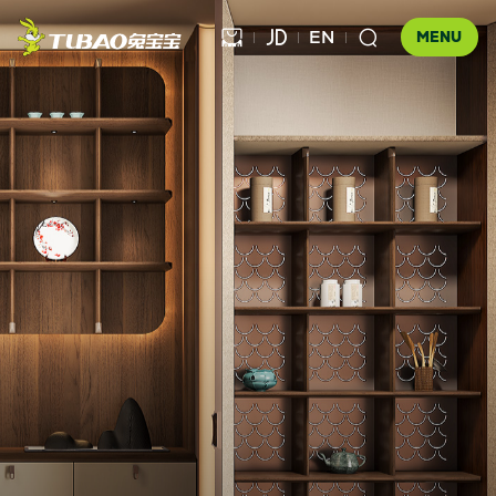
EN



MENU
健康饰材

健康家居
板材

公司介绍
科技木
全屋定制
企业文化
门店查询
胶粘材料
UNICO
发展历程
合作伙伴查询
工装产品
资讯中心
地板
品牌优势
防伪查询
知识百科
木门
招商加盟
联系我们
售后服务