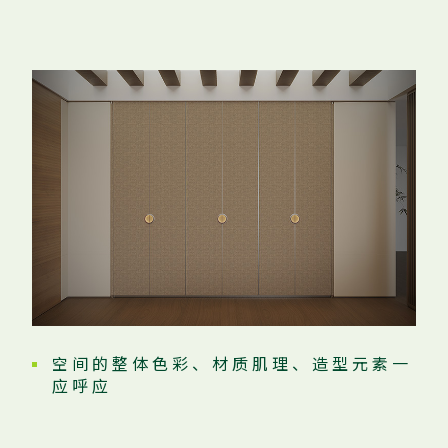
空 间 的 整 体 色 彩 、 材 质 肌 理 、 造 型 元 素 一
应 呼 应