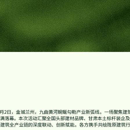
年7月2日，金城兰州，九曲黄河蜿蜒勾勒产业新弧线。一场聚焦
圆满落幕。本次活动汇聚全国头部建材品牌、甘肃本土标杆装企
次建筑全产业链的深度联动、创新赋能。各方携手共绘陇原建筑