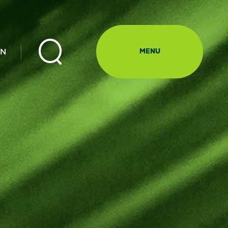

EN
MENU