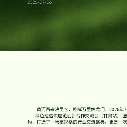
2026-07-06
发展历程
地板
合作伙伴查询
资讯中心
木门
品牌优势
防伪查询
家配
知识百科
招商加盟
联系我们
黄河西来决昆仑，咆哮万里触龙门。2026
售后服务
——绿色建造供应链创新合作交流会（甘肃站） 
约，打造了一场高规格的行业交流盛典，更是一