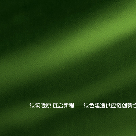
健康饰材
健康家居
板材
公司介绍
科技木
全屋定制
绿筑陇原 链启新程——绿色建造供应链创新
胶粘材料
企业文化
门店查询
UNICO
工装产品