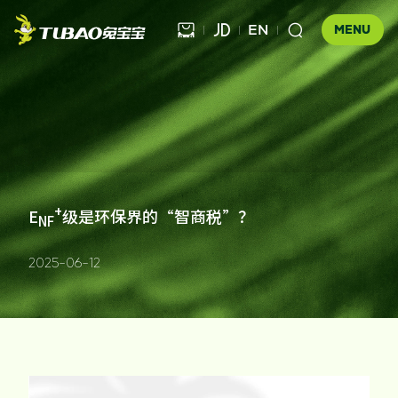
EN



MENU
健康饰材

健康家居
板材

公司介绍
+
E
级是环保界的“智商税”？
NF
科技木
全屋定制
企业文化
门店查询
胶粘材料
2025-06-12
UNICO
发展历程
合作伙伴查询
工装产品
资讯中心
地板
品牌优势
防伪查询
知识百科
木门
招商加盟
联系我们
售后服务